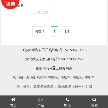
中药粉碎机
人气：116
总数 1
1
1/1
江苏南通海安工厂热线电话 152-5067-9998
湖北武汉东西湖服务部158-27000-260
更多大马环
卫服务网点
扫地机
洗地机
扫地车
拖地机
清扫车
清扫机
洗地车
，江苏、江西、长沙、武汉多仓直发， 洗地机多少钱一台？152506
首页
产品
电话
搜索